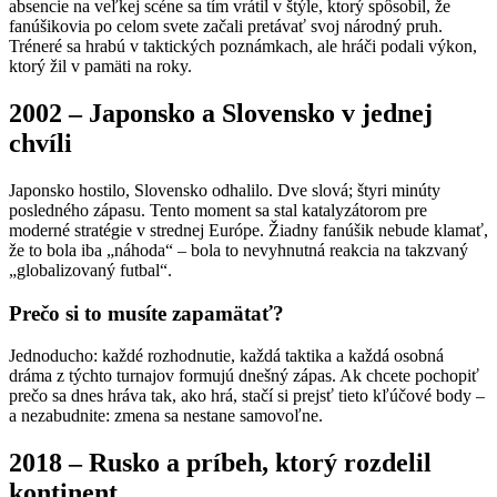
absencie na veľkej scéne sa tím vrátil v štýle, ktorý spôsobil, že
fanúšikovia po celom svete začali pretávať svoj národný pruh.
Tréneré sa hrabú v taktických poznámkach, ale hráči podali výkon,
ktorý žil v pamäti na roky.
2002 – Japonsko a Slovensko v jednej
chvíli
Japonsko hostilo, Slovensko odhalilo. Dve slová; štyri minúty
posledného zápasu. Tento moment sa stal katalyzátorom pre
moderné stratégie v strednej Európe. Žiadny fanúšik nebude klamať,
že to bola iba „náhoda“ – bola to nevyhnutná reakcia na takzvaný
„globalizovaný futbal“.
Prečo si to musíte zapamätať?
Jednoducho: každé rozhodnutie, každá taktika a každá osobná
dráma z týchto turnajov formujú dnešný zápas. Ak chcete pochopiť
prečo sa dnes hráva tak, ako hrá, stačí si prejsť tieto kľúčové body –
a nezabudnite: zmena sa nestane samovoľne.
2018 – Rusko a príbeh, ktorý rozdelil
kontinent