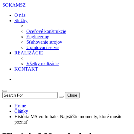
SOKAMSZ
O nás
Služby
Oceľové konštrukcie
Engineering
Sťahovanie strojov
Upratovací servis
REALIZÁCIE
Všetky realizácie
KONTAKT
Close
Home
Články
História MS vo futbale: Najväčšie momenty, ktoré musíte
poznať