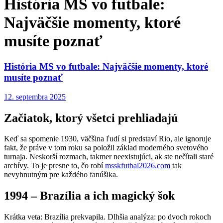
História MS vo futbale:
Najväčšie momenty, ktoré
musíte poznať
História MS vo futbale: Najväčšie momenty, ktoré
musíte poznať
12. septembra 2025
Začiatok, ktorý všetci prehliadajú
Keď sa spomenie 1930, väčšina ľudí si predstaví Rio, ale ignoruje
fakt, že práve v tom roku sa položil základ moderného svetového
turnaja. Neskorší rozmach, takmer neexistujúci, ak ste nečítali staré
archívy. To je presne to, čo robí
msskfutbal2026.com
tak
nevyhnutným pre každého fanúšika.
1994 – Brazília a ich magický šok
Krátka veta: Brazília prekvapila. Dlhšia analýza: po dvoch rokoch