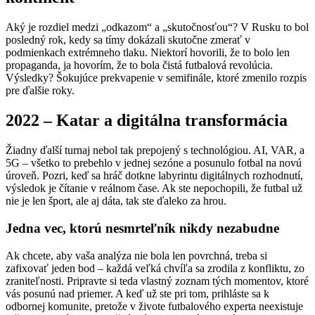
Aký je rozdiel medzi „odkazom“ a „skutočnosťou“? V Rusku to bol
posledný rok, kedy sa tímy dokázali skutočne zmerať v
podmienkach extrémneho tlaku. Niektorí hovorili, že to bolo len
propaganda, ja hovorím, že to bola čistá futbalová revolúcia.
Výsledky? Šokujúce prekvapenie v semifinále, ktoré zmenilo rozpis
pre ďalšie roky.
2022 – Katar a digitálna transformácia
Žiadny ďalší turnaj nebol tak prepojený s technológiou. AI, VAR, a
5G – všetko to prebehlo v jednej sezóne a posunulo fotbal na novú
úroveň. Pozri, keď sa hráč dotkne labyrintu digitálnych rozhodnutí,
výsledok je čítanie v reálnom čase. Ak ste nepochopili, že futbal už
nie je len šport, ale aj dáta, tak ste ďaleko za hrou.
Jedna vec, ktorú nesmrteľník nikdy nezabudne
Ak chcete, aby vaša analýza nie bola len povrchná, treba si
zafixovať jeden bod – každá veľká chvíľa sa zrodila z konfliktu, zo
zraniteľnosti. Pripravte si teda vlastný zoznam tých momentov, ktoré
vás posunú nad priemer. A keď už ste pri tom, prihláste sa k
odbornej komunite, pretože v živote futbalového experta neexistuje